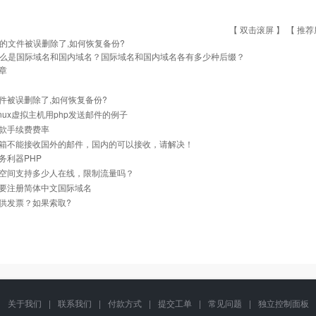
【 双击滚屏 】 【
推荐
的文件被误删除了,如何恢复备份?
么是国际域名和国内域名？国际域名和国内域名各有多少种后缀？
章
件被误删除了,如何恢复备份?
inux虚拟主机用php发送邮件的例子
款手续费费率
箱不能接收国外的邮件，国内的可以接收，请解决！
务利器PHP
空间支持多少人在线，限制流量吗？
要注册简体中文国际域名
供发票？如果索取?
关于我们
|
联系我们
|
付款方式
|
提交工单
|
常见问题
|
独立控制面板