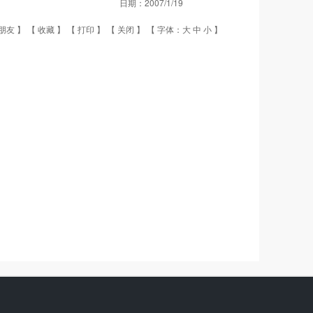
日期：
2007/1/19
朋友
】 【
收藏
】 【
打印
】 【
关闭
】 【 字体：
大
中
小
】