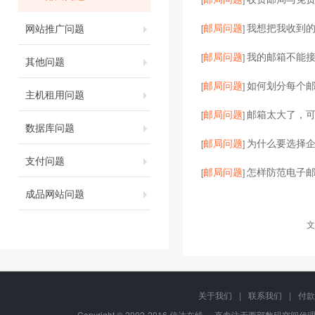
邮局问题
我想把我收到的
网站推广问题
[
]
邮局问题
我的邮箱不能
[
]
其他问题
邮局问题
如何划分每个
[
]
主机租用问题
邮局问题
邮箱太大了，
[
]
数据库问题
邮局问题
为什么要选择企
[
]
支付问题
邮局问题
怎样防范电子邮
[
]
成品网站问题
文
关于我们
|
联系我们
|
付款
Copyright © 2002-2016 信达在线-一直专注于西部数码空间代理-八