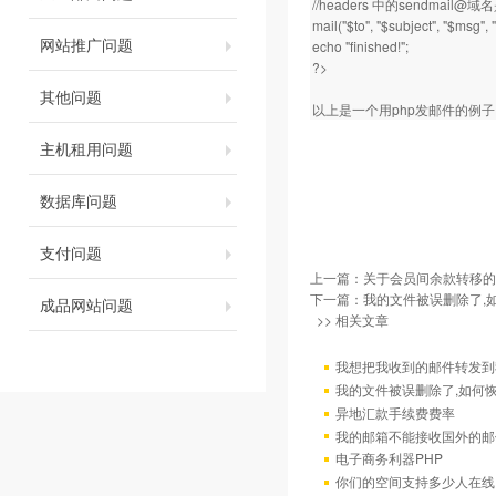
//headers 中的sendm
mail("$to", "$subject", "$msg",
网站推广问题
echo "finished!";
?>
其他问题
以上是一个用php发邮件的例
主机租用问题
数据库问题
支付问题
上一篇：
关于会员间余款转移的
下一篇：
我的文件被误删除了,
成品网站问题
>> 相关文章
我想把我收到的邮件转发到我
我的文件被误删除了,如何
异地汇款手续费费率
我的邮箱不能接收国外的邮
电子商务利器PHP
你们的空间支持多少人在线