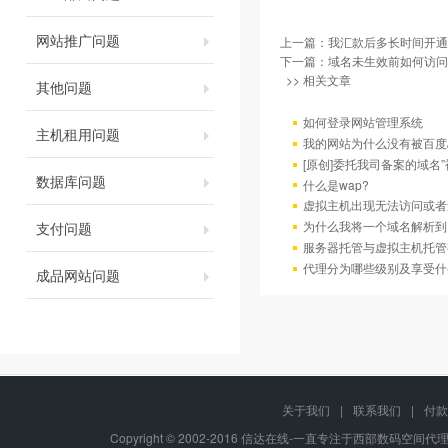
网站推广问题
上一篇：
我汇款后多长时间开通
下一篇：
域名未生效前如何访问
>> 相关文章
其他问题
如何登录网站管理系统
主机租用问题
我的网站为什么没有被百度/G
[原创]委托我司备案的域名
数据库问题
什么是wap?
虚拟主机出现无法访问或者
为什么我将一个域名解析到
支付问题
服务器托管与虚拟主机托管
代理分为哪些级别及享受什
成品网站问题
关于我们
|
联系我们
|
付款
Copyright © 2002-2016 信达在线-一直专注于西部数码空间代理-八