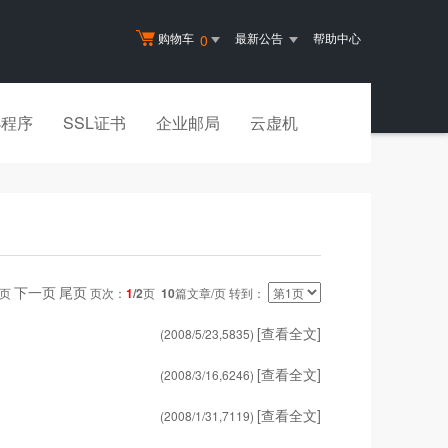
购物车
最新公告
帮助中心
0
小程序
SSL证书
企业邮局
云虚机
下一页
尾页
一页
页次：
1
/2
页
10
篇文章/页 转到：
[查看全文]
(2008/5/23,
5835
)
[查看全文]
(2008/3/16,
6246
)
[查看全文]
(2008/1/31,
7119
)