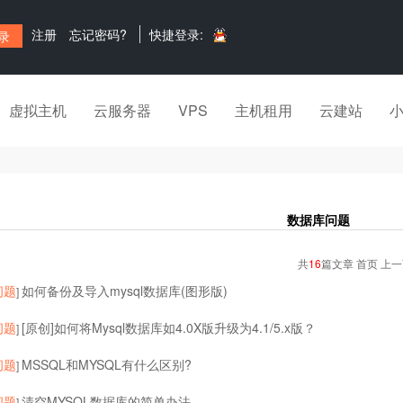
注册
忘记密码?
快捷登录:
虚拟主机
云服务器
VPS
主机租用
云建站
数据库问题
共
16
篇文章 首页 上
问题
如何备份及导入mysql数据库(图形版)
]
问题
[原创]如何将Mysql数据库如4.0X版升级为4.1/5.x版？
]
问题
MSSQL和MYSQL有什么区别?
]
问题
清空MYSQL数据库的简单办法
]