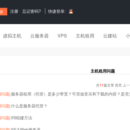
注册
忘记密码?
快捷登录:
虚拟主机
云服务器
VPS
主机租用
云建站
主机租用问题
共
11
篇文章 首页 上
用问题
服务器租用（托管）是多少带宽？可否放音乐和下载的内容？是否
]
用问题
什么是服务器托管？
]
用问题
IIS组建方法
]
用问题
IIS之Web服务器
]