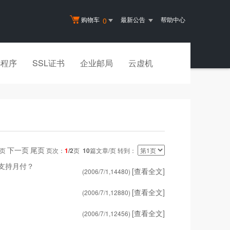
购物车
最新公告
帮助中心
0
小程序
SSL证书
企业邮局
云虚机
下一页
尾页
一页
页次：
1
/2
页
10
篇文章/页 转到：
支持月付？
[查看全文]
(2006/7/1,
14480
)
[查看全文]
(2006/7/1,
12880
)
[查看全文]
(2006/7/1,
12456
)